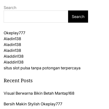
Search
Search
Okeplay777
Aladin138
Aladin138
Aladin138
Aladdin138
Aladdin138
situs slot pulsa tanpa potongan terpercaya
Recent Posts
Visual Berwarna Bikin Betah Mantap168
Bersih Makin Stylish Okeplay777