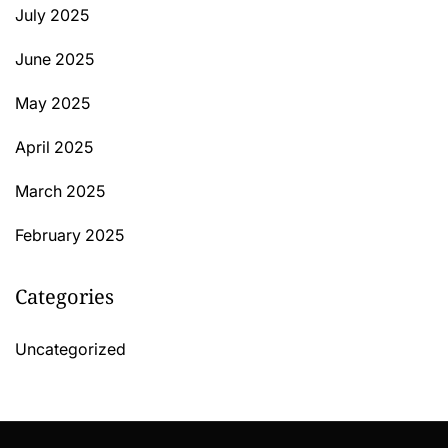
July 2025
June 2025
May 2025
April 2025
March 2025
February 2025
Categories
Uncategorized