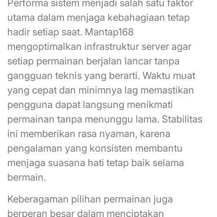
Performa sistem menjadi salah satu faktor
utama dalam menjaga kebahagiaan tetap
hadir setiap saat. Mantap168
mengoptimalkan infrastruktur server agar
setiap permainan berjalan lancar tanpa
gangguan teknis yang berarti. Waktu muat
yang cepat dan minimnya lag memastikan
pengguna dapat langsung menikmati
permainan tanpa menunggu lama. Stabilitas
ini memberikan rasa nyaman, karena
pengalaman yang konsisten membantu
menjaga suasana hati tetap baik selama
bermain.
Keberagaman pilihan permainan juga
berperan besar dalam menciptakan