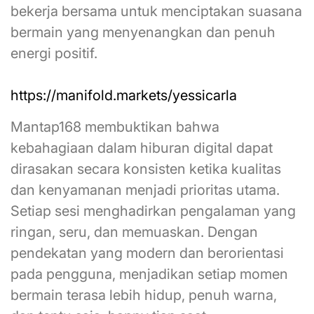
bekerja bersama untuk menciptakan suasana
bermain yang menyenangkan dan penuh
energi positif.
https://manifold.markets/yessicarla
Mantap168 membuktikan bahwa
kebahagiaan dalam hiburan digital dapat
dirasakan secara konsisten ketika kualitas
dan kenyamanan menjadi prioritas utama.
Setiap sesi menghadirkan pengalaman yang
ringan, seru, dan memuaskan. Dengan
pendekatan yang modern dan berorientasi
pada pengguna, menjadikan setiap momen
bermain terasa lebih hidup, penuh warna,