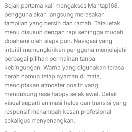
Sejak pertama kali mengakses Mantap168,
pengguna akan langsung merasakan
tampilan yang bersih dan ramah. Tata letak
menu disusun dengan rapi sehingga mudah
dipahami oleh siapa pun. Navigasi yang
intuitif memungkinkan pengguna menjelajahi
berbagai pilihan permainan tanpa
kebingungan. Warna yang digunakan terasa
cerah namun tetap nyaman di mata,
menciptakan atmosfer positif yang
mendukung rasa happy sejak awal. Detail
visual seperti animasi halus dan transisi yang
responsif menambah kesan profesional
sekaligus menyenangkan.