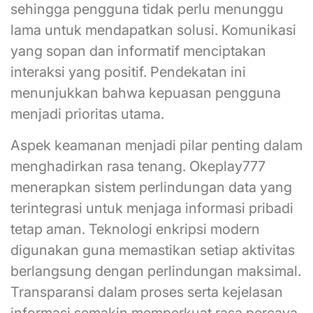
sehingga pengguna tidak perlu menunggu
lama untuk mendapatkan solusi. Komunikasi
yang sopan dan informatif menciptakan
interaksi yang positif. Pendekatan ini
menunjukkan bahwa kepuasan pengguna
menjadi prioritas utama.
Aspek keamanan menjadi pilar penting dalam
menghadirkan rasa tenang. Okeplay777
menerapkan sistem perlindungan data yang
terintegrasi untuk menjaga informasi pribadi
tetap aman. Teknologi enkripsi modern
digunakan guna memastikan setiap aktivitas
berlangsung dengan perlindungan maksimal.
Transparansi dalam proses serta kejelasan