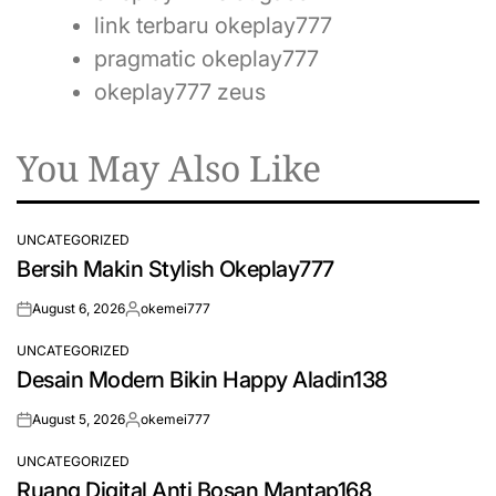
link terbaru okeplay777
pragmatic okeplay777
okeplay777 zeus
You May Also Like
UNCATEGORIZED
POSTED
Bersih Makin Stylish Okeplay777
IN
August 6, 2026
okemei777
on
Posted
by
UNCATEGORIZED
POSTED
Desain Modern Bikin Happy Aladin138
IN
August 5, 2026
okemei777
on
Posted
by
UNCATEGORIZED
POSTED
Ruang Digital Anti Bosan Mantap168
IN