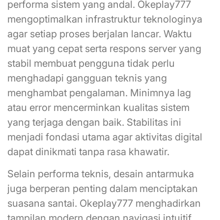
performa sistem yang andal. Okeplay777
mengoptimalkan infrastruktur teknologinya
agar setiap proses berjalan lancar. Waktu
muat yang cepat serta respons server yang
stabil membuat pengguna tidak perlu
menghadapi gangguan teknis yang
menghambat pengalaman. Minimnya lag
atau error mencerminkan kualitas sistem
yang terjaga dengan baik. Stabilitas ini
menjadi fondasi utama agar aktivitas digital
dapat dinikmati tanpa rasa khawatir.
Selain performa teknis, desain antarmuka
juga berperan penting dalam menciptakan
suasana santai. Okeplay777 menghadirkan
tampilan modern dengan navigasi intuitif.