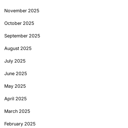
November 2025
October 2025
September 2025
August 2025
July 2025
June 2025
May 2025
April 2025
March 2025
February 2025