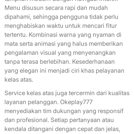
Menu disusun secara rapi dan mudah
dipahami, sehingga pengguna tidak perlu
menghabiskan waktu untuk mencari fitur
tertentu. Kombinasi warna yang nyaman di
mata serta animasi yang halus memberikan
pengalaman visual yang menyenangkan
tanpa terasa berlebihan. Kesederhanaan
yang elegan ini menjadi ciri khas pelayanan
kelas atas.
Service kelas atas juga tercermin dari kualitas
layanan pelanggan. Okeplay777
menyediakan tim dukungan yang responsif
dan profesional. Setiap pertanyaan atau
kendala ditangani dengan cepat dan jelas,