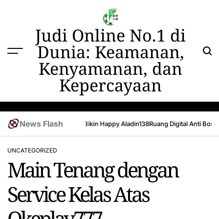
Skip
to
content
Judi Online No.1 di
Dunia: Keamanan,
Kenyamanan, dan
Kepercayaan
News Flash
 Okeplay777
Desain Modern Bikin Happy Aladin138
Ruang Digital Anti Bosa
UNCATEGORIZED
POSTED
Main Tenang dengan
IN
Service Kelas Atas
Okeplay777