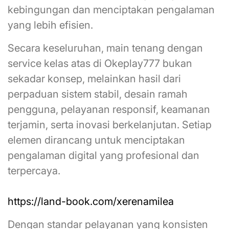
kebingungan dan menciptakan pengalaman
yang lebih efisien.
Secara keseluruhan, main tenang dengan
service kelas atas di Okeplay777 bukan
sekadar konsep, melainkan hasil dari
perpaduan sistem stabil, desain ramah
pengguna, pelayanan responsif, keamanan
terjamin, serta inovasi berkelanjutan. Setiap
elemen dirancang untuk menciptakan
pengalaman digital yang profesional dan
terpercaya.
https://land-book.com/xerenamilea
Dengan standar pelayanan yang konsisten