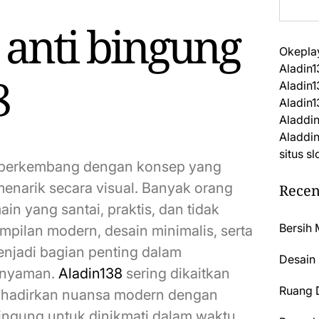
anti bingung
Okepla
Aladin1
8
Aladin1
Aladin1
Aladdi
Aladdi
situs s
ni berkembang dengan konsep yang
enarik secara visual. Banyak orang
Recen
n yang santai, praktis, dan tidak
Bersih 
mpilan modern, desain minimalis, serta
njadi bagian penting dalam
Desain
a nyaman.
Aladin138
sering dikaitkan
Ruang D
nghadirkan nuansa modern dengan
ingung untuk dinikmati dalam waktu