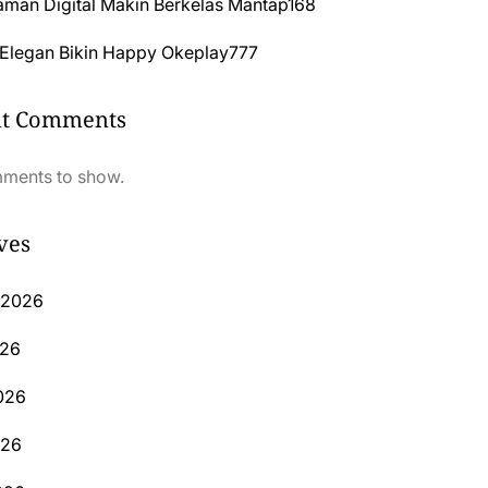
man Digital Makin Berkelas Mantap168
 Elegan Bikin Happy Okeplay777
nt Comments
ments to show.
ves
 2026
026
026
026