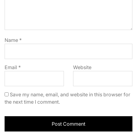
Name
*
Email
*
Website
Save my name, email, and website in this browser for
the next time I comment.