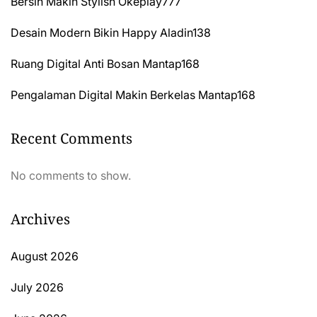
Bersih Makin Stylish Okeplay777
Desain Modern Bikin Happy Aladin138
Ruang Digital Anti Bosan Mantap168
Pengalaman Digital Makin Berkelas Mantap168
Recent Comments
No comments to show.
Archives
August 2026
July 2026