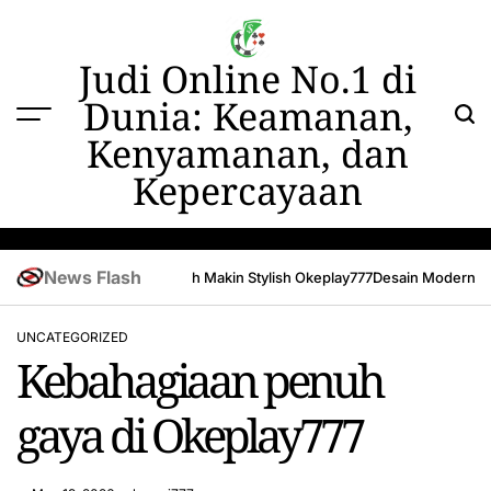
Skip
to
content
Judi Online No.1 di
Dunia: Keamanan,
Kenyamanan, dan
Kepercayaan
News Flash
ikin Betah Mantap168
Bersih Makin Stylish Okeplay777
Desain Modern Biki
UNCATEGORIZED
POSTED
Kebahagiaan penuh
IN
gaya di Okeplay777