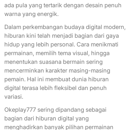
ada pula yang tertarik dengan desain penuh
warna yang energik.
Dalam perkembangan budaya digital modern,
hiburan kini telah menjadi bagian dari gaya
hidup yang lebih personal. Cara menikmati
permainan, memilih tema visual, hingga
menentukan suasana bermain sering
mencerminkan karakter masing-masing
pemain. Hal ini membuat dunia hiburan
digital terasa lebih fleksibel dan penuh
variasi.
Okeplay777 sering dipandang sebagai
bagian dari hiburan digital yang
menghadirkan banyak pilihan permainan