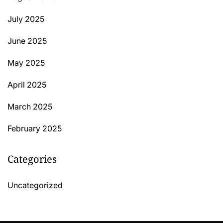
July 2025
June 2025
May 2025
April 2025
March 2025
February 2025
Categories
Uncategorized