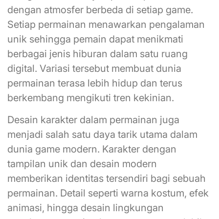
dengan atmosfer berbeda di setiap game.
Setiap permainan menawarkan pengalaman
unik sehingga pemain dapat menikmati
berbagai jenis hiburan dalam satu ruang
digital. Variasi tersebut membuat dunia
permainan terasa lebih hidup dan terus
berkembang mengikuti tren kekinian.
Desain karakter dalam permainan juga
menjadi salah satu daya tarik utama dalam
dunia game modern. Karakter dengan
tampilan unik dan desain modern
memberikan identitas tersendiri bagi sebuah
permainan. Detail seperti warna kostum, efek
animasi, hingga desain lingkungan