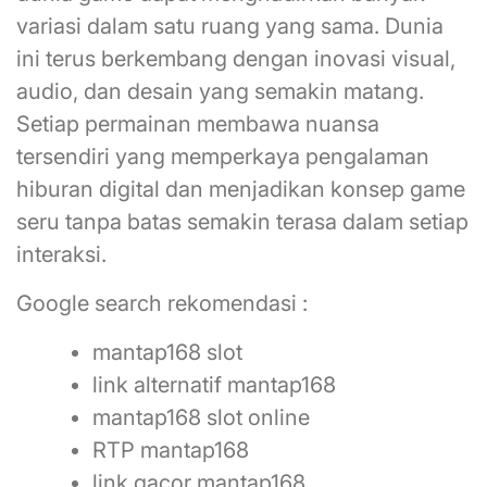
variasi dalam satu ruang yang sama. Dunia
ini terus berkembang dengan inovasi visual,
audio, dan desain yang semakin matang.
Setiap permainan membawa nuansa
tersendiri yang memperkaya pengalaman
hiburan digital dan menjadikan konsep game
seru tanpa batas semakin terasa dalam setiap
interaksi.
Google search rekomendasi :
mantap168 slot
link alternatif mantap168
mantap168 slot online
RTP mantap168
link gacor mantap168