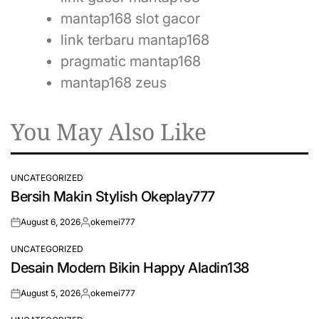
mantap168 slot gacor
link terbaru mantap168
pragmatic mantap168
mantap168 zeus
You May Also Like
UNCATEGORIZED
POSTED
Bersih Makin Stylish Okeplay777
IN
August 6, 2026
okemei777
on
Posted
by
UNCATEGORIZED
POSTED
Desain Modern Bikin Happy Aladin138
IN
August 5, 2026
okemei777
on
Posted
by