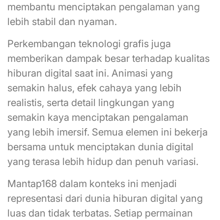
membantu menciptakan pengalaman yang
lebih stabil dan nyaman.
Perkembangan teknologi grafis juga
memberikan dampak besar terhadap kualitas
hiburan digital saat ini. Animasi yang
semakin halus, efek cahaya yang lebih
realistis, serta detail lingkungan yang
semakin kaya menciptakan pengalaman
yang lebih imersif. Semua elemen ini bekerja
bersama untuk menciptakan dunia digital
yang terasa lebih hidup dan penuh variasi.
Mantap168 dalam konteks ini menjadi
representasi dari dunia hiburan digital yang
luas dan tidak terbatas. Setiap permainan