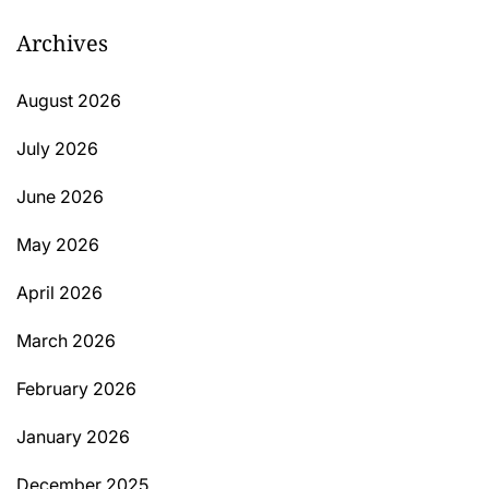
Archives
August 2026
July 2026
June 2026
May 2026
April 2026
March 2026
February 2026
January 2026
December 2025