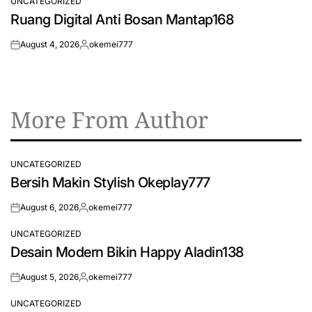
UNCATEGORIZED
POSTED
Ruang Digital Anti Bosan Mantap168
IN
August 4, 2026
okemei777
on
Posted
by
More From Author
UNCATEGORIZED
POSTED
Bersih Makin Stylish Okeplay777
IN
August 6, 2026
okemei777
on
Posted
by
UNCATEGORIZED
POSTED
Desain Modern Bikin Happy Aladin138
IN
August 5, 2026
okemei777
on
Posted
by
UNCATEGORIZED
POSTED