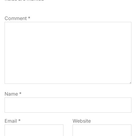
Comment
*
Name
*
Email
*
Website