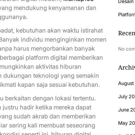
Desain
a yang mendukung kenyamanan dan
Platfor
nggunanya.
padat, kebutuhan akan waktu istirahat
Rece
. Banyak individu menginginkan momen
 tanpa harus mengorbankan banyak
No com
erbagai platform digital memberikan
emungkinkan aktivitas hiburan
Archi
an dukungan teknologi yang semakin
August
ikmati kapan saja sesuai kebutuhan.
July 2
u berkaitan dengan lokasi tertentu.
justru hadir ketika mereka dapat
June 2
 yang sudah akrab dan memberikan
May 2
iar sering kali membuat seseorang
ndisi seperti ini, hiburan digital