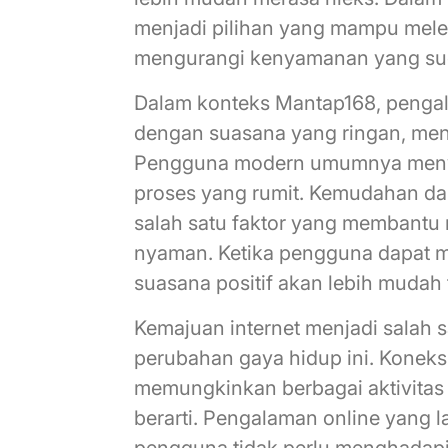
menjadi pilihan yang mampu mele
mengurangi kenyamanan yang su
Dalam konteks Mantap168, penga
dengan suasana yang ringan, me
Pengguna modern umumnya menyuk
proses yang rumit. Kemudahan da
salah satu faktor yang membantu
nyaman. Ketika pengguna dapat me
suasana positif akan lebih mudah t
Kemajuan internet menjadi salah
perubahan gaya hidup ini. Koneks
memungkinkan berbagai aktivitas 
berarti. Pengalaman online yang