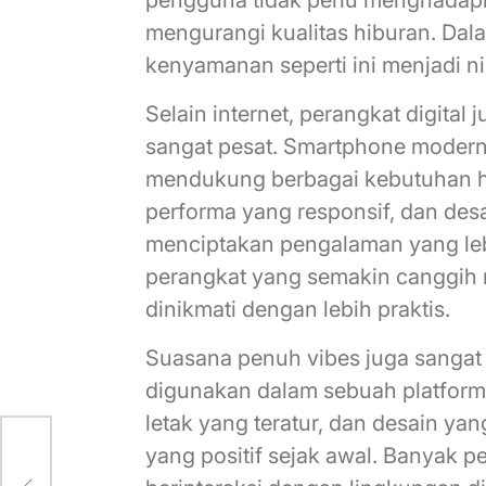
pengguna tidak perlu menghadapi
mengurangi kualitas hiburan. Dal
kenyamanan seperti ini menjadi ni
Selain internet, perangkat digit
sangat pesat. Smartphone moder
mendukung berbagai kebutuhan hib
performa yang responsif, dan de
menciptakan pengalaman yang le
perangkat yang semakin canggih m
dinikmati dengan lebih praktis.
Suasana penuh vibes juga sangat 
digunakan dalam sebuah platform 
letak yang teratur, dan desain 
yang positif sejak awal. Banyak 
777