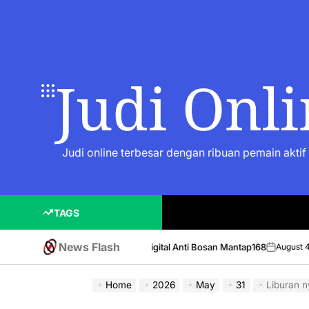
Skip
to
content
Judi Onl
Judi online terbesar dengan ribuan pemain aktif
TAGS
News Flash
Ruang Digital Anti Bosan Mantap168
t 5, 2026
okemei777
August 4, 20
Posted
on
by
Home
2026
May
31
Liburan 