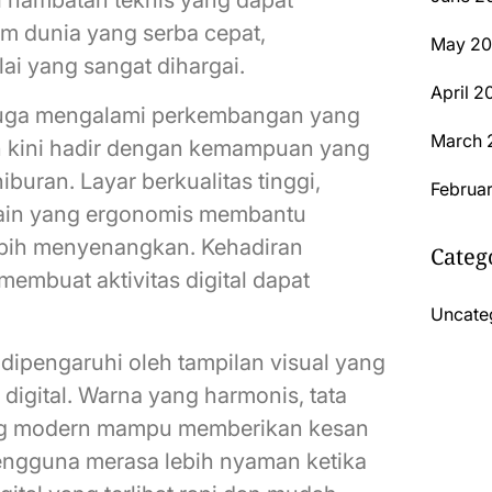
 hambatan teknis yang dapat
am dunia yang serba cepat,
May 20
lai yang sangat dihargai.
April 2
al juga mengalami perkembangan yang
March 
n kini hadir dengan kemampuan yang
uran. Layar berkualitas tinggi,
Februa
sain yang ergonomis membantu
bih menyenangkan. Kehadiran
Categ
embuat aktivitas digital dapat
Uncate
dipengaruhi oleh tampilan visual yang
digital. Warna yang harmonis, tata
yang modern mampu memberikan kesan
pengguna merasa lebih nyaman ketika