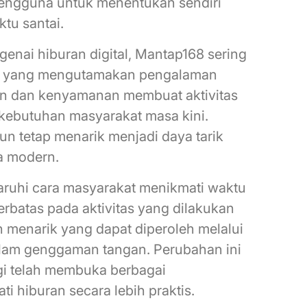
ngguna untuk menentukan sendiri
tu santai.
nai hiburan digital, Mantap168 sering
ren yang mengutamakan pengalaman
n dan kenyamanan membuat aktivitas
n kebutuhan masyarakat masa kini.
 tetap menarik menjadi daya tarik
a modern.
aruhi cara masyarakat menikmati waktu
 terbatas pada aktivitas yang dilakukan
 menarik yang dapat diperoleh melalui
dalam genggaman tangan. Perubahan ini
i telah membuka berbagai
 hiburan secara lebih praktis.