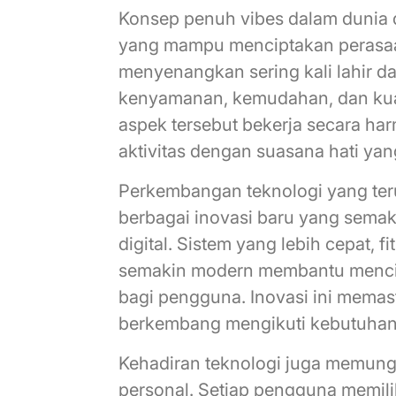
Konsep penuh vibes dalam dunia d
yang mampu menciptakan perasaa
menyenangkan sering kali lahir da
kenyamanan, kemudahan, dan kual
aspek tersebut bekerja secara ha
aktivitas dengan suasana hati yang
Perkembangan teknologi yang te
berbagai inovasi baru yang sema
digital. Sistem yang lebih cepat, fi
semakin modern membantu mencip
bagi pengguna. Inovasi ini memast
berkembang mengikuti kebutuhan 
Kehadiran teknologi juga memun
personal. Setiap pengguna memili