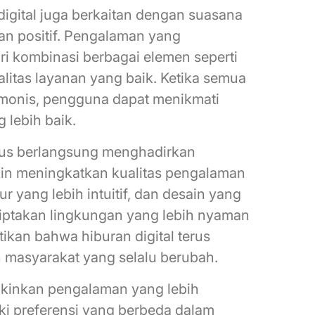
igital juga berkaitan dengan suasana
n positif. Pengalaman yang
ri kombinasi berbagai elemen seperti
itas layanan yang baik. Ketika semua
rmonis, pengguna dapat menikmati
 lebih baik.
rus berlangsung menghadirkan
kin meningkatkan kualitas pengalaman
tur yang lebih intuitif, dan desain yang
takan lingkungan yang lebih nyaman
ikan bahwa hiburan digital terus
masyarakat yang selalu berubah.
gkinkan pengalaman yang lebih
ki preferensi yang berbeda dalam