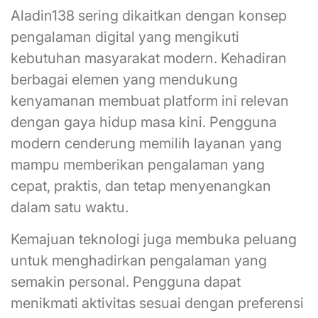
Aladin138 sering dikaitkan dengan konsep
pengalaman digital yang mengikuti
kebutuhan masyarakat modern. Kehadiran
berbagai elemen yang mendukung
kenyamanan membuat platform ini relevan
dengan gaya hidup masa kini. Pengguna
modern cenderung memilih layanan yang
mampu memberikan pengalaman yang
cepat, praktis, dan tetap menyenangkan
dalam satu waktu.
Kemajuan teknologi juga membuka peluang
untuk menghadirkan pengalaman yang
semakin personal. Pengguna dapat
menikmati aktivitas sesuai dengan preferensi