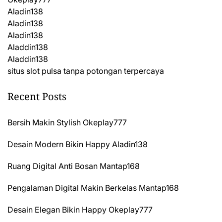
Aladin138
Aladin138
Aladin138
Aladdin138
Aladdin138
situs slot pulsa tanpa potongan terpercaya
Recent Posts
Bersih Makin Stylish Okeplay777
Desain Modern Bikin Happy Aladin138
Ruang Digital Anti Bosan Mantap168
Pengalaman Digital Makin Berkelas Mantap168
Desain Elegan Bikin Happy Okeplay777