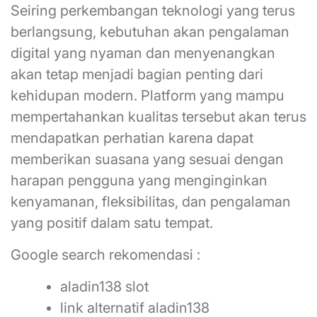
Seiring perkembangan teknologi yang terus
berlangsung, kebutuhan akan pengalaman
digital yang nyaman dan menyenangkan
akan tetap menjadi bagian penting dari
kehidupan modern. Platform yang mampu
mempertahankan kualitas tersebut akan terus
mendapatkan perhatian karena dapat
memberikan suasana yang sesuai dengan
harapan pengguna yang menginginkan
kenyamanan, fleksibilitas, dan pengalaman
yang positif dalam satu tempat.
Google search rekomendasi :
aladin138 slot
link alternatif aladin138