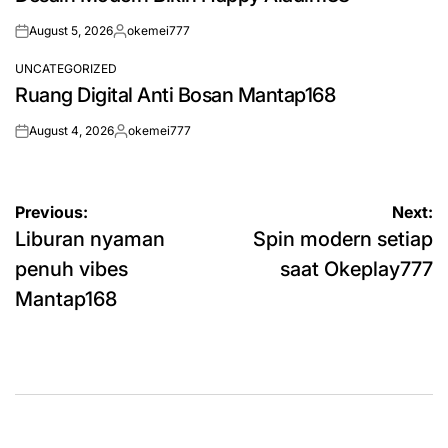
August 5, 2026
okemei777
on
Posted
by
UNCATEGORIZED
POSTED
Ruang Digital Anti Bosan Mantap168
IN
August 4, 2026
okemei777
on
Posted
by
Post
Previous:
Next:
Liburan nyaman
Spin modern setiap
navigation
penuh vibes
saat Okeplay777
Mantap168