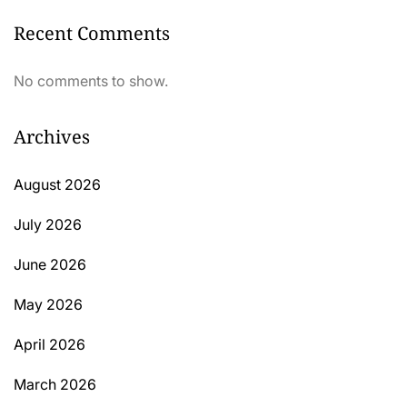
Recent Comments
No comments to show.
Archives
August 2026
July 2026
June 2026
May 2026
April 2026
March 2026