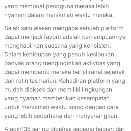
yang membuat pengguna merasa lebih
nyaman dalam menikmati waktu mereka.
Salah satu alasan mengapa sebuah platform
dapat menjadi favorit adalah kemampuannya
menghadirkan suasana yang konsisten.
Dalam kehidupan yang penuh kesibukan,
banyak orang menginginkan aktivitas yang
dapat membantu mereka beristirahat sejenak
dari rutinitas harian. Kehadiran platform yang
mudah diakses dan memiliki lingkungan
yang nyaman memberikan kesempatan
untuk menikmati waktu luang dengan cara
yang lebih sederhana dan menyenangkan.
Aladin138 sering dibahas sebagai bagian dari