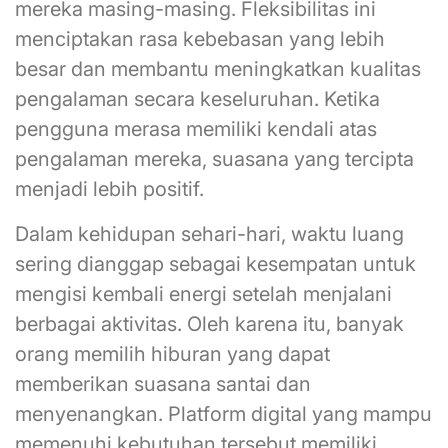
mereka masing-masing. Fleksibilitas ini
menciptakan rasa kebebasan yang lebih
besar dan membantu meningkatkan kualitas
pengalaman secara keseluruhan. Ketika
pengguna merasa memiliki kendali atas
pengalaman mereka, suasana yang tercipta
menjadi lebih positif.
Dalam kehidupan sehari-hari, waktu luang
sering dianggap sebagai kesempatan untuk
mengisi kembali energi setelah menjalani
berbagai aktivitas. Oleh karena itu, banyak
orang memilih hiburan yang dapat
memberikan suasana santai dan
menyenangkan. Platform digital yang mampu
memenuhi kebutuhan tersebut memiliki