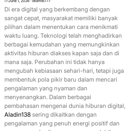
on
June 1, 2026
okemei777
Di era digital yang berkembang dengan
sangat cepat, masyarakat memiliki banyak
pilihan dalam menentukan cara menikmati
waktu luang. Teknologi telah menghadirkan
berbagai kemudahan yang memungkinkan
aktivitas hiburan diakses kapan saja dan di
mana saja. Perubahan ini tidak hanya
mengubah kebiasaan sehari-hari, tetapi juga
membentuk pola pikir baru dalam mencari
pengalaman yang nyaman dan
menyenangkan. Dalam berbagai
pembahasan mengenai dunia hiburan digital,
Aladin138
sering dikaitkan dengan
pengalaman yang penuh energi positif dan