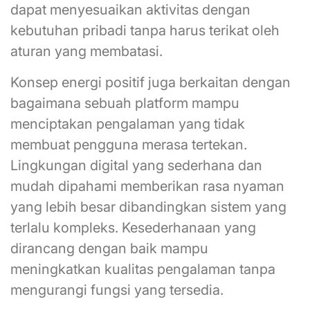
dapat menyesuaikan aktivitas dengan
kebutuhan pribadi tanpa harus terikat oleh
aturan yang membatasi.
Konsep energi positif juga berkaitan dengan
bagaimana sebuah platform mampu
menciptakan pengalaman yang tidak
membuat pengguna merasa tertekan.
Lingkungan digital yang sederhana dan
mudah dipahami memberikan rasa nyaman
yang lebih besar dibandingkan sistem yang
terlalu kompleks. Kesederhanaan yang
dirancang dengan baik mampu
meningkatkan kualitas pengalaman tanpa
mengurangi fungsi yang tersedia.