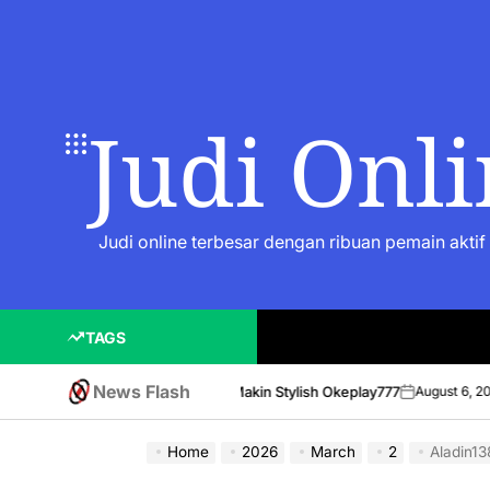
Skip
to
content
Judi Onl
Judi online terbesar dengan ribuan pemain aktif
TAGS
News Flash
Bersih Makin Stylish Okeplay777
t 8, 2026
okemei777
August 6, 2026
Posted
on
by
Home
2026
March
2
Aladin1