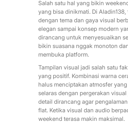
Salah satu hal yang bikin weekend 
yang bisa dinikmati. Di Aladin138
dengan tema dan gaya visual berb
elegan sampai konsep modern yan
dirancang untuk menyesuaikan sel
bikin suasana nggak monoton dan s
membuka platform.
Tampilan visual jadi salah satu f
yang positif. Kombinasi warna cer
halus menciptakan atmosfer yang
selaras dengan pergerakan visual
detail dirancang agar pengalaman
flat. Ketika visual dan audio berp
weekend terasa makin maksimal.