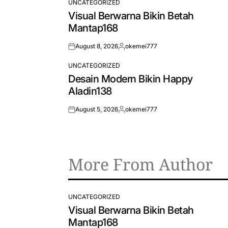
UNCATEGORIZED
POSTED
Visual Berwarna Bikin Betah
IN
Mantap168
August 8, 2026
okemei777
on
Posted
by
UNCATEGORIZED
POSTED
Desain Modern Bikin Happy
IN
Aladin138
August 5, 2026
okemei777
on
Posted
by
More From Author
UNCATEGORIZED
POSTED
Visual Berwarna Bikin Betah
IN
Mantap168