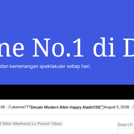
ine No.1 d
 dan kemenangan spektakuler setiap hari.
Desain Modern Bikin Happy Aladin138
okemei777
August 5, 2026
ok
Posted
on
Poste
by
by
38 Bikin Weekend Lo Penuh Vibes
Search