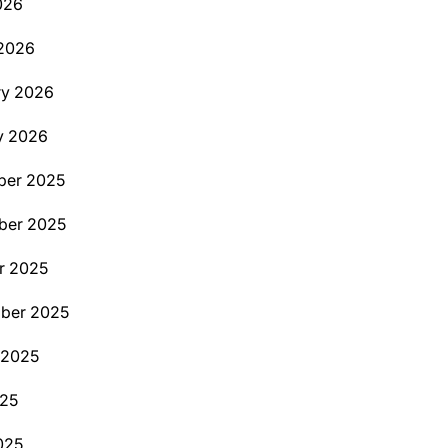
026
2026
ry 2026
y 2026
er 2025
er 2025
r 2025
ber 2025
 2025
025
025